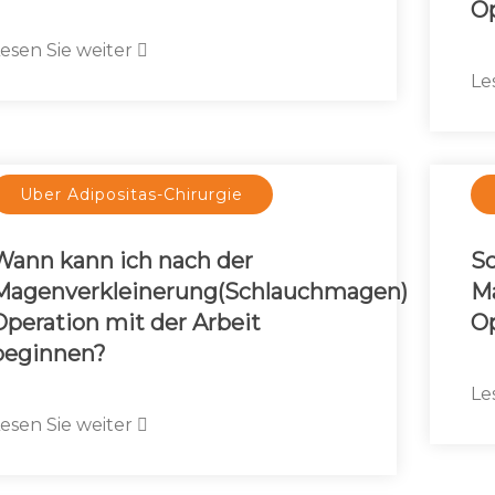
Op
esen Sie weiter
Le
Uber Adipositas-Chirurgie
Wann kann ich nach der
Sc
Magenverkleinerung(Schlauchmagen)
M
Operation mit der Arbeit
Op
beginnen?
Le
esen Sie weiter