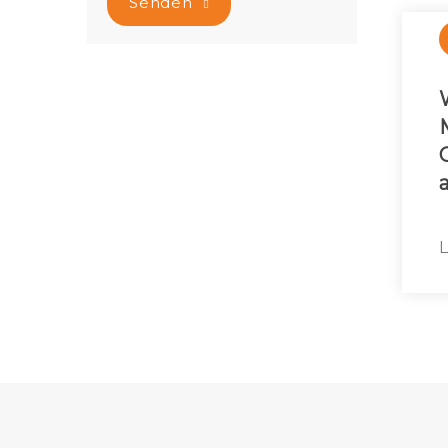
Senden
L