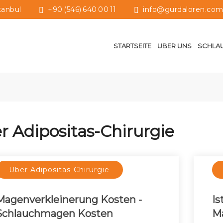
tanbul
+90 (546) 640 00 11
info@gurdaloren.com.
STARTSEITE
UBER UNS
SCHLA
r Adipositas-Chirurgie
Uber Adipositas-Chirurgie
Magenverkleinerung Kosten -
Is
Schlauchmagen Kosten
M